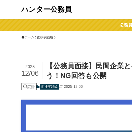
ハンター公務員
公務員
ホーム
面接実践編
【公務員面接】民間企業と
2025
12/06
う！NG回答も公開
広告
2025-12-06
面接実践編