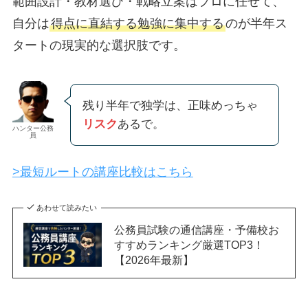
範囲設計・教材選び・戦略立案はプロに任せて、
自分は
得点に直結する勉強に集中する
のが半年ス
タートの現実的な選択肢です。
残り半年で独学は、正味めっちゃ
リスク
あるで。
ハンター公務
員
>最短ルートの講座比較はこちら
あわせて読みたい
公務員試験の通信講座・予備校お
すすめランキング厳選TOP3！
【2026年最新】