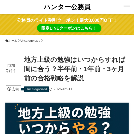
ハンター公務員
公務員のライト割引クーポン！最大3,000円OFF！
限定LINEクーポンはこちら！
ホーム
Uncategorized
地方上級の勉強はいつからすれば
2026
間に合う？半年前・1年前・3ヶ月
5/11
前の合格戦略を解説
広告
2026-05-11
Uncategorized