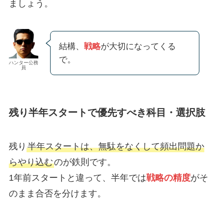
ましょう。
結構、
戦略
が大切になってくる
で。
ハンター公務
員
残り半年スタートで優先すべき科目・選択肢
残り
半年スタートは、無駄をなくして頻出問題か
らやり込む
のが鉄則です。
1年前スタートと違って、半年では
戦略の精度
がそ
のまま合否を分けます。