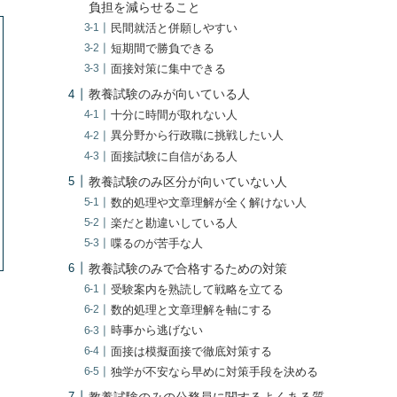
負担を減らせること
民間就活と併願しやすい
短期間で勝負できる
面接対策に集中できる
教養試験のみが向いている人
十分に時間が取れない人
異分野から行政職に挑戦したい人
面接試験に自信がある人
教養試験のみ区分が向いていない人
数的処理や文章理解が全く解けない人
楽だと勘違いしている人
喋るのが苦手な人
教養試験のみで合格するための対策
受験案内を熟読して戦略を立てる
数的処理と文章理解を軸にする
時事から逃げない
面接は模擬面接で徹底対策する
独学が不安なら早めに対策手段を決める
教養試験のみの公務員に関するよくある質