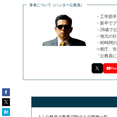
筆者について（ハンター公務員）
・工学部卒
・新卒でブ
・28歳で
・地元の社
・80時間
⇒県庁、市
「公務員に
You
公務員で教養試験のみの職種一覧