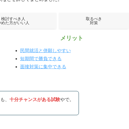
検討すべき人
取るべき
やめた方がいい人
対策
メリット
民間就活と併願しやすい
短期間で勝負できる
面接対策に集中できる
にも、
十分チャンスがある試験
やで。
。