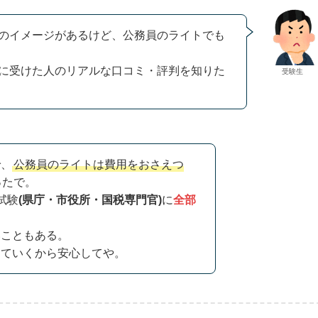
のイメージがあるけど、公務員のライトでも
に受けた人のリアルな口コミ・評判を知りた
受験生
論
、
公務員のライトは費用をおさえつ
ったで。
試験
(県庁・市役所・国税専門官)
に
全部
いこともある。
っていくから安心してや。