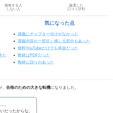
後悔する人
厳選した
しない人
口コミ評判
気になった点
講義にチャプター分けがなかった
講義内容が一部古く感じる部分もあった
無料YouTubeだけでも有益だった
きた
教材はPDFだった
教材に誤りがあった
が、
合格のための大きな転機
になりました。
理…。
思いだったからな。