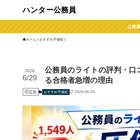
ハンター公務員
公務員
ホーム
おすすめ予備校
公務員のライトの評判・口
2026
6/29
る合格者急増の理由
広告
2026-06-29
おすすめ予備校