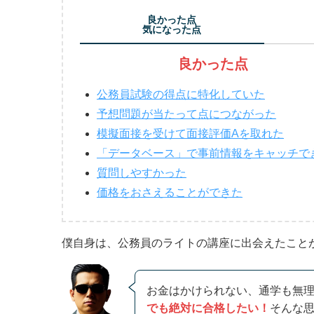
良かった点
気になった点
良かった点
公務員試験の得点に特化していた
予想問題が当たって点につながった
模擬面接を受けて面接評価Aを取れた
「データベース」で事前情報をキャッチで
質問しやすかった
価格をおさえることができた
僕自身は、公務員のライトの講座に出会えたこと
お金はかけられない、通学も無
でも絶対に合格したい！
そんな