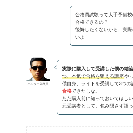
公務員試験って大手予備校
合格できるの？
後悔したくないから、実際
いよ！
実際に購入して受講した僕の結
つ、本気で合格を狙える講座
や
僕自身、ライトを受講して3つの
ハンター公務員
合格
できたしな。
ただ購入前に知っておいてほし
元受講者として、包み隠さず語