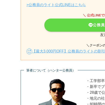
>公務員のライト公式LINEはこちら
＼ 公式LINE
公務員
友
＼クーポン
【最大3,000円OFF】公務員のライト
筆者について（ハンター公務員）
・工学部卒
・新卒でブ
・28歳で
・地元の社
・80時間