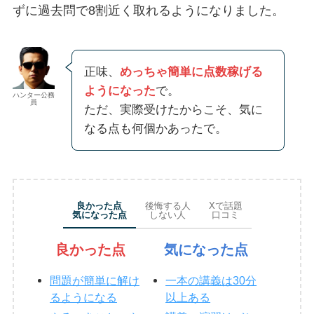
ずに過去問で8割近く取れるようになりました。
正味、
めっちゃ簡単に点数稼げる
ようになった
で。
ハンター公務
員
ただ、実際受けたからこそ、気に
なる点も何個かあったで。
良かった点
後悔する人
Xで話題
気になった点
しない人
口コミ
良かった点
気になった点
問題が簡単に解け
一本の講義は30分
るようになる
以上ある