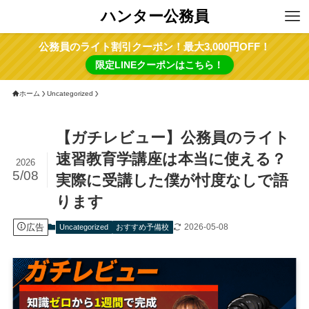
ハンター公務員
公務員のライト割引クーポン！最大3,000円OFF！
限定LINEクーポンはこちら！
ホーム
Uncategorized
【ガチレビュー】公務員のライト
速習教育学講座は本当に使える？
2026
5/08
実際に受講した僕が忖度なしで語
ります
広告
2026-05-08
Uncategorized
おすすめ予備校