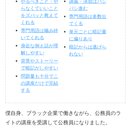
やるべきこと・や
講義・演習はバシ
らなくていいこと
バシ進む
をズバッと教えて
専門用語は多数出
くれる
てくる
専門用語は嚙み砕
単元ごとに暗記量
いてくれる
に偏りあり
身近な例え話が理
暗記からは逃げら
解しやすい
れない
背景やストーリー
で暗記がしやすい
問題量も十分でこ
の講座だけで完結
する
僕自身、ブラック企業で働きながら、公務員のラ
イトの講座を受講して公務員になりました。