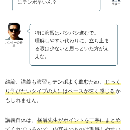
にテンポ早いん？
受験生
特に演習はバシバシ進むで。
理解しやすい代わりに、立ち止ま
ハンター公務
員
る暇は少ないと思っといた方がえ
えな。
結論、講義も演習も
テンポよく進む
ため、
じっく
り学びたいタイプの人にはペースが速く感じる
か
もしれません。
講義自体は、
横溝先生がポイントを丁寧にまとめ
てくれている
ので、内容そのものは理解しやすい