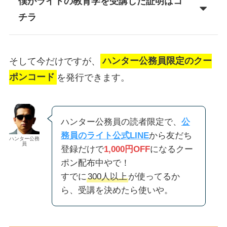
僕がライトの教育学を受講した証明はコ
チラ
そして今だけですが、
ハンター公務員限定のクー
ポンコード
を発行できます。
ハンター公務員の読者限定で、
公
務員のライト公式LINE
から友だち
ハンター公務
員
登録だけで
1,000円OFF
になるクー
ポン配布中やで！
すでに
300人以上
が使ってるか
ら、受講を決めたら使いや。