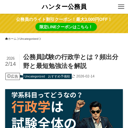
ハンター公務員
公務員のライト割引クーポン！最大3,000円OFF！
限定LINEクーポンはこちら！
ホーム
Uncategorized
公務員試験の行政学とは？頻出分
2026
2/14
野と最短勉強法を解説
広告
2026-02-14
Uncategorized
おすすめ予備校