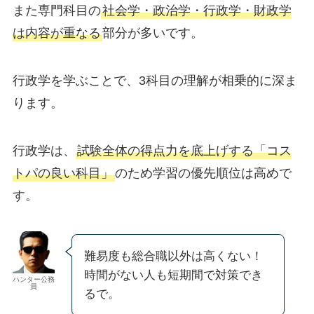
また専門科目の
社会学・政治学・行政学・財政学
は内容が重なる
部分が多いです。
行政学を学ぶことで、3科目の理解が相乗的に深ま
ります。
行政学は、
試験全体の得点力を底上げする「コス
トパの良い科目」
のため学習の優先順位は高めで
す。
難易度も総合職以外は高くない！
時間がない人も短期間で対策でき
ハンター公務
員
るで。