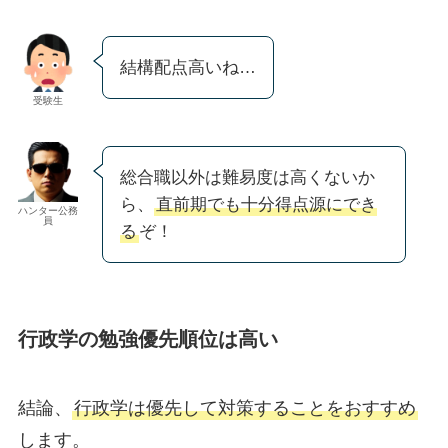
結構配点高いね…
受験生
総合職以外は難易度は高くないか
ら、
直前期でも十分得点源にでき
ハンター公務
員
る
ぞ！
行政学の勉強優先順位は高い
結論、
行政学は優先して対策することをおすすめ
します。