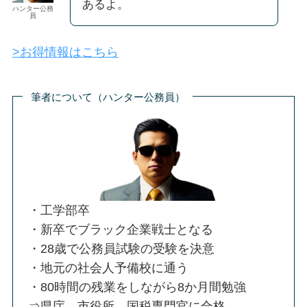
あるよ。
ハンター公務
員
>お得情報はこちら
筆者について（ハンター公務員）
・工学部卒
・新卒でブラック企業戦士となる
・28歳で公務員試験の受験を決意
・地元の社会人予備校に通う
・80時間の残業をしながら8か月間勉強
⇒県庁、市役所、国税専門官に合格