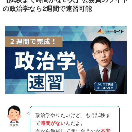
の政治学なら2週間で速習可能
政治学やりたいけど、もう試験ま
で
時間がない
んだよ。
受験生
今から勉強して間に合うのか
不安