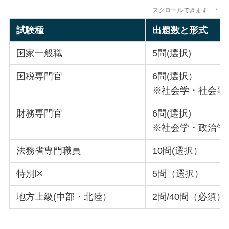
スクロールできます
試験種
出題数と形式
国家一般職
5問(選択)
国税専門官
6問(選択）
※社会学・社会事
財務専門官
6問(選択)
※社会学・政治学
法務省専門職員
10問(選択）
特別区
5問（選択）
地方上級(中部・北陸）
2問/40問（必須）