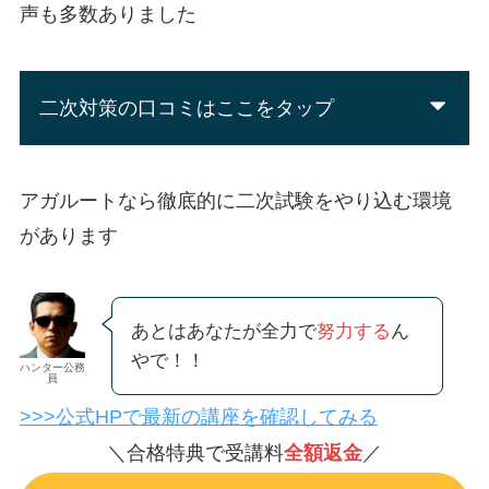
声も多数ありました
二次対策の口コミはここをタップ
アガルートなら徹底的に
二次試験をやり込む環境
があります
あとはあなたが全力で
努力する
ん
やで！！
ハンター公務
員
>>>公式HPで最新の講座を確認してみる
＼合格特典で受講料
全額返金
／